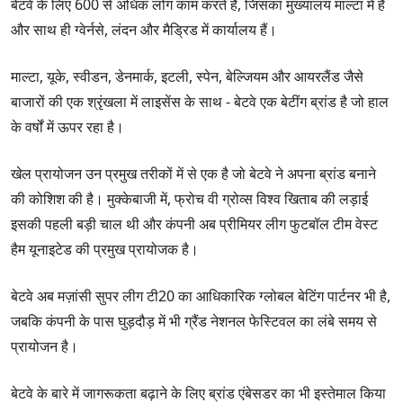
बेटवे के लिए 600 से अधिक लोग काम करते हैं, जिसका मुख्यालय माल्टा में है
4
और साथ ही ग्वेर्नसे, लंदन और मैड्रिड में कार्यालय हैं।
डिजाइन और उपयोगिता
माल्टा, यूके, स्वीडन, डेनमार्क, इटली, स्पेन, बेल्जियम और आयरलैंड जैसे
4
बाजारों की एक श्रृंखला में लाइसेंस के साथ - बेटवे एक बेटींग ब्रांड है जो हाल
कुल मिलाकर
के वर्षों में ऊपर रहा है।
4
खेल प्रायोजन उन प्रमुख तरीकों में से एक है जो बेटवे ने अपना ब्रांड बनाने
की कोशिश की है। मुक्केबाजी में, फ्रोच वी ग्रोव्स विश्व खिताब की लड़ाई
भुगतान की विधि
इसकी पहली बड़ी चाल थी और कंपनी अब प्रीमियर लीग फुटबॉल टीम वेस्ट
हैम यूनाइटेड की प्रमुख प्रायोजक है।
Skrill
Bitcoin
बेटवे अब मज़ांसी सुपर लीग टी20 का आधिकारिक ग्लोबल बेटिंग पार्टनर भी है,
Unified Payments Interface (UPI)
VISA
जबकि कंपनी के पास घुड़दौड़ में भी ग्रैंड नेशनल फेस्टिवल का लंबे समय से
Mastercard
प्रायोजन है।
बेटवे के बारे में जागरूकता बढ़ाने के लिए ब्रांड एंबेसडर का भी इस्तेमाल किया