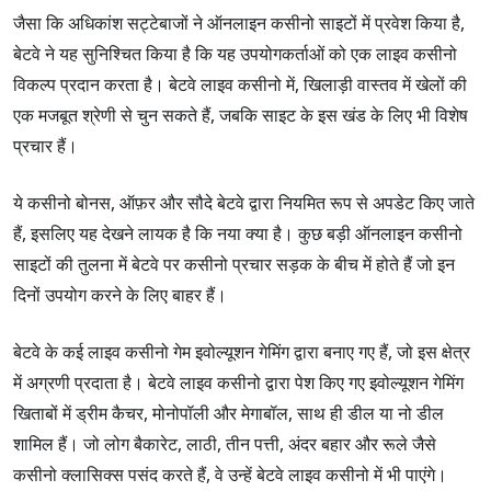
जैसा कि अधिकांश सट्टेबाजों ने ऑनलाइन कसीनो साइटों में प्रवेश किया है,
बेटवे ने यह सुनिश्चित किया है कि यह उपयोगकर्ताओं को एक लाइव कसीनो
विकल्प प्रदान करता है। बेटवे लाइव कसीनो में, खिलाड़ी वास्तव में खेलों की
एक मजबूत श्रेणी से चुन सकते हैं, जबकि साइट के इस खंड के लिए भी विशेष
प्रचार हैं।
ये कसीनो बोनस, ऑफ़र और सौदे बेटवे द्वारा नियमित रूप से अपडेट किए जाते
हैं, इसलिए यह देखने लायक है कि नया क्या है। कुछ बड़ी ऑनलाइन कसीनो
साइटों की तुलना में बेटवे पर कसीनो प्रचार सड़क के बीच में होते हैं जो इन
दिनों उपयोग करने के लिए बाहर हैं।
बेटवे के कई लाइव कसीनो गेम इवोल्यूशन गेमिंग द्वारा बनाए गए हैं, जो इस क्षेत्र
में अग्रणी प्रदाता है। बेटवे लाइव कसीनो द्वारा पेश किए गए इवोल्यूशन गेमिंग
खिताबों में ड्रीम कैचर, मोनोपॉली और मेगाबॉल, साथ ही डील या नो डील
शामिल हैं। जो लोग बैकारेट, लाठी, तीन पत्ती, अंदर बहार और रूले जैसे
कसीनो क्लासिक्स पसंद करते हैं, वे उन्हें बेटवे लाइव कसीनो में भी पाएंगे।