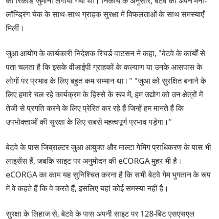
का रिकॉर्ड जुर्माना लगाया गया था। निकाय के अनुसार, बेटवे को अपने मनी-
लॉन्ड्रिंग चेक के साथ-साथ ग्राहक सुरक्षा में विफलताओं के साथ समस्याएँ
मिलीं।
जुआ आयोग के कार्यकारी निदेशक रिचर्ड वाटसन ने कहा, "बेटवे के कार्यों से
पता चलता है कि इसके वीआईपी ग्राहकों के कल्याण या उनके आसपास के
लोगों पर प्रभाव के लिए बहुत कम सम्मान था।" "जुआ को सुरक्षित बनाने के
लिए हमारे चल रहे कार्यक्रम के हिस्से के रूप में, हम उद्योग को उन क्षेत्रों में
तेजी से प्रगति करने के लिए प्रेरित कर रहे हैं जिन्हें हम मानते हैं कि
उपभोक्ताओं की सुरक्षा के लिए सबसे महत्वपूर्ण प्रभाव पड़ेगा।"
बेटवे के पास जिब्राल्टर जुआ आयुक्त और माल्टा गेमिंग प्राधिकरण के पास भी
लाइसेंस हैं, जबकि साइट पर अनुमोदन की eCORGA मुहर भी है।
eCORGA का काम यह सुनिश्चित करना है कि सभी बेटवे गेम भुगतान के रूप
में वे कहते हैं कि वे करते हैं, इसलिए यहां कोई समस्या नहीं है।
सुरक्षा के लिहाज से, बेटवे के पास अपनी साइट पर 128-बिट एसएसएल