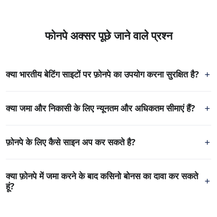
फोनपे अक्सर पूछे जाने वाले प्रश्न
क्या भारतीय बेटिंग साइटों पर फ़ोनपे का उपयोग करना सुरक्षित है?
फ़ोनपे का उपयोग लगभग 200 मिलियन लोग करते हैं, जिनमें से सभी अपने
क्या जमा और निकासी के लिए न्यूनतम और अधिकतम सीमाएं हैं?
ऑनलाइन भुगतान के लिए इस विकल्प पर निर्भर हैं।
जैसा कि भारत में ऑनलाइन कसिनो और बेटिंग साइटों के लिए अन्य प्रमुख
इसलिए इस भुगतान प्रदाता को सबसे सुरक्षित माना जाता है।
फ़ोनपे के लिए कैसे साइन अप कर सकते है?
भुगतान विकल्पों के मामले में है, जमा और निकासी के लिए न्यूनतम व अधिकतम
सीमाएं हैं।
फ़ोनपे के लिए साइन अप करने का सबसे अच्छा तरीका है कि आप सीधे अपने
क्या फ़ोनपे में जमा करने के बाद कसिनो बोनस का दावा कर सकते
स्मार्टफोन पर ऐप डाउनलोड करें।
हूं?
यह ऑपरेटर में बहुत भिन्न हो सकता है, इसलिए किसी खाते के लिए साइन अप
करने से पहले नियम और शर्तों को पढ़कर उनके साथ जांच करना सबसे अच्छा
फ़ोनपे का ऑनलाइन भुगतान ऐप iOS और Android दोनों उपकरणों के लिए
प्रत्येक ऑनलाइन कसिनो साइट के अलग-अलग नियम होते हैं जिसके अनुसार
है।