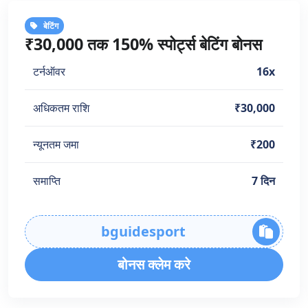
बेटिंग
₹30,000 तक 150% स्पोर्ट्स बेटिंग बोनस
टर्नऑवर
16x
अधिकतम राशि
₹30,000
न्यूनतम जमा
₹200
समाप्ति
7 दिन
bguidesport
बोनस क्लेम करे