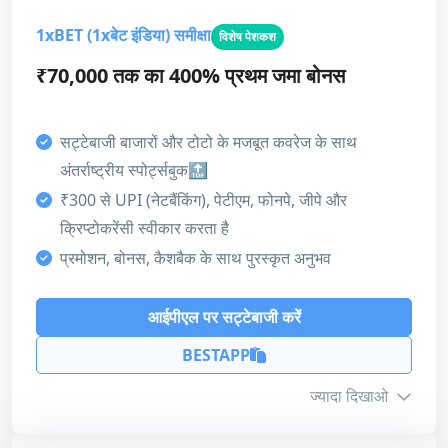
5
1xBET (1xबेट इंडिया) समीक्षा
विशेष पेशकश
टर्नऑवर
16x
कुल मिलाकर
₹70,000 तक का 400% प्रथम जमा बोनस
5
समाप्ति
7 दिन
बोनस कोड
bguidesport
सट्टेबाजी बाजारों और टोटो के मजबूत कवरेज के साथ
भुगतान की विधि
अंतर्राष्ट्रीय स्पोर्ट्सबुक🔝
₹300 से UPI (नेटबैंकिंग), पेटीएम, फोनपे, जीपे और
Unified Payments Interface (UPI)
हमारा स्कोर
क्रिप्टोकरेंसी स्वीकार करता है
प्रमोशन, बोनस, कैशबैक के साथ पुरस्कृत अनुभव
Paytm
Skrill
Neteller
बोनस
5
Google Pay
VISA
Mastercard
आईपीएल पर सट्टेबाजी करें
ग्राहक सहायता
BESTAPP
4
आईपीएल पर सट्टेबाजी करें
भुगतान की विधि
ज्यादा दिखाओ
4
समीक्षा पढ़ें