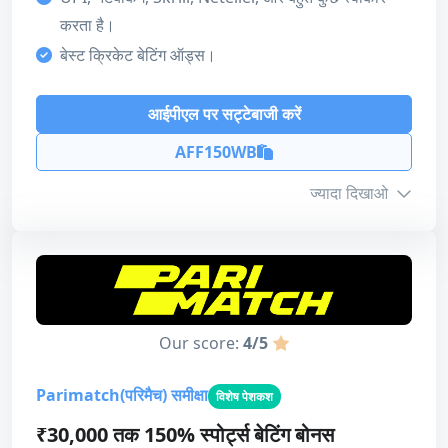
करता है।
बेस्ट क्रिकेट बेटिंग ऑड्स।
आईपीएल पर सट्टेबाजी करें
AFF150WB
ज्यादा दिखाओ
बोनस जानकारी
न्यूनतम जमा
₹250
Our score:
4/5
अधिकतम राशि
₹40,000
Parimatch(परिमैच) समीक्षा
विशेष पेशकश
टर्नऑवर
20x
₹30,000 तक 150% स्पोर्ट्स बेटिंग बोनस