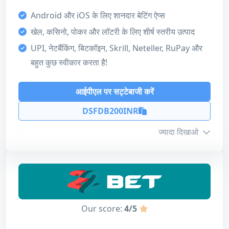
Bank Transfer
VISA
Bitcoin
हमारा स्कोर
Android और iOS के लिए शानदार बेटिंग ऐप्स
बोनस
खेल, कसिनो, पोकर और लॉटरी के लिए शीर्ष स्तरीय उत्पाद
आईपीएल पर सट्टेबाजी करें
4
UPI, नेटबैंकिंग, बिटकॉइन, Skrill, Neteller, RuPay और
बहुत कुछ स्वीकार करता है!
ग्राहक सहायता
समीक्षा पढ़ें
4
आईपीएल पर सट्टेबाजी करें
भुगतान की विधि
DSFDB200INR
4
लाइसेंस
ज्यादा दिखाओ
5
डिजाइन और उपयोगिता
बोनस जानकारी
4
न्यूनतम जमा
₹1,000
कुल मिलाकर
Our score:
4/5
5
अधिकतम राशि
₹20,000