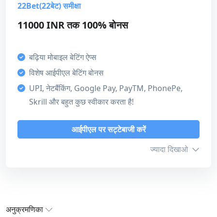
22Bet(22बेट) समीक्षा
टर्नऑवर
15x
भुगतान की विधि
11000 INR तक 100% बोनस
बोनस कोड
DSFDB200INR
Unified Payments Interface (UPI)
बढ़िया मोबाइल बेटिंग ऐप्स
Bitcoin
विशेष आईपीएल बेटिंग बोनस
हमारा स्कोर
UPI, नेटबैंकिंग, Google Pay, PayTM, PhonePe,
बोनस
Skrill और बहुत कुछ स्वीकार करता है!
5
आईपीएल पर सट्टेबाजी करें
ग्राहक सहायता
आईपीएल पर सट्टेबाजी करें
समीक्षा पढ़ें
5
ज्यादा दिखाओ
भुगतान की विधि
4
सारांश
लाइसेंस
5
22Bet 2017 में स्थापित एक सुरक्षित, कानूनी और लाइसेंस प्राप्त
अनुक्रमणिका