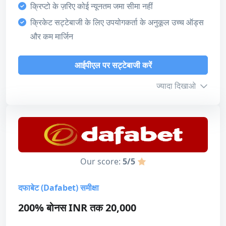
क्रिप्टो के ज़रिए कोई न्यूनतम जमा सीमा नहीं
4
क्रिकेट सट्टेबाजी के लिए उपयोगकर्ता के अनुकूल उच्च ऑड्स
भुगतान की विधि
और कम मार्जिन
4
भुगतान की विधि
लाइसेंस
आईपीएल पर सट्टेबाजी करें
Unified Payments Interface (UPI)
5
ज्यादा दिखाओ
डिजाइन और उपयोगिता
PhonePe
Paytm
Google Pay
4
VISA
Mastercard
Bitcoin
कुल मिलाकर
बोनस जानकारी
5
IMPS
Bank Transfer
MuchBetter
न्यूनतम जमा
₹500
Our score:
5/5
अधिकतम राशि
₹50,000
भुगतान की विधि
आईपीएल पर सट्टेबाजी करें
दफाबेट (Dafabet) समीक्षा
टर्नऑवर
40x (जमा + बोनस)
समीक्षा पढ़ें
Unified Payments Interface (UPI)
200% बोनस INR तक 20,000