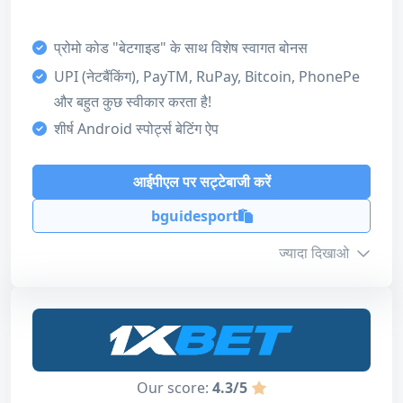
समाप्ति
15 Days
बोनस कोड
AFF150WB
प्रोमो कोड "बेटगाइड" के साथ विशेष स्वागत बोनस
UPI (नेटबैंकिंग), PayTM, RuPay, Bitcoin, PhonePe
और बहुत कुछ स्वीकार करता है!
हमारा स्कोर
शीर्ष Android स्पोर्ट्स बेटिंग ऐप
बोनस
आईपीएल पर सट्टेबाजी करें
5
ग्राहक सहायता
bguidesport
5
ज्यादा दिखाओ
भुगतान की विधि
5
बोनस जानकारी
लाइसेंस
5
न्यूनतम जमा
₹200
डिजाइन और उपयोगिता
Our score:
4.3/5
अधिकतम राशि
₹30,000