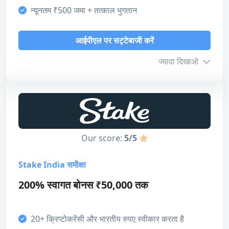
न्यूनतम ₹500 जमा + तत्काल भुगतान
आईपीएल पर सट्टेबाजी करें
Sports betting offer
5
समीक्षा पढ़ें
आईपीएल पर सट्टेबाजी करें
Casino offer
ज्यादा दिखाओ
4
ग्राहक सहायता
4
बोनस जानकारी
भुगतान की विधि
टर्नऑवर
-
4
Our score:
5/5
लाइसेंस
5
Stake India समीक्षा
हमारा स्कोर
डिजाइन और उपयोगिता
200% स्वागत बोनस ₹50,000 तक
बोनस
3
4
कुल मिलाकर
20+ क्रिप्टोकरेंसी और भारतीय रुपए स्वीकार करता है
ग्राहक सहायता
4