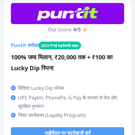
लाइसेंस
बोनस जानकारी
4
न्यूनतम जमा
₹200
डिजाइन और उपयोगिता
Our score:
4/5
4
अधिकतम राशि
₹70,000
कुल मिलाकर
Puntit समीक्षा
2025 में नई सट्टेबाजी साइट
टर्नऑवर
5 - 10x
4
100% जमा मिलान, ₹20,000 तक + ₹100 का
समाप्ति
30 दिन
Lucky Dip स्पिन!
भुगतान की विधि
बोनस कोड
BESTAPP
विशिष्ट Lucky Dip फीचर
Paytm
Mastercard
VISA
UPI, Paytm, PhonePe, G Pay के माध्यम से तेज और
हमारा स्कोर
Unified Payments Interface (UPI)
सुरक्षित भुगतान
बोनस
निष्ठा कार्यक्रम (Loyalty Program)
PhonePe
Skrill
Neteller
5
Google Pay
Bitcoin
आईपीएल पर सट्टेबाजी करें
Sports betting offer