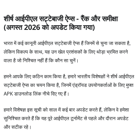
ऑपरेटर है। वर्तमान में उनके पास कुराकाओ जुआ लाइसेंस है और वे
डिजाइन और उपयोगिता
भारत के खिलाड़ियों को स्वीकार करते हैं और भारतीय रुपये में जमा
4
शीर्ष आईपीएल सट्टेबाजी ऐप्स - रैंक और समीक्षा
शीर्ष आईपीएल सट्टेबाजी ऐप्स - रैंक और समीक्षा
करते हैं। खिलाड़ी 40+ खेल, 1000 कसीनो गेम और 100+ लाइव
कुल मिलाकर
भारत में शीर्ष आईपीएल सट्टेबाजी ऐप्स की तुलना करें
(अगस्त 2026 को अपडेट किया गया)
डीलर कसीनो टेबल पर जुआ खेल सकते हैं।
5
आईपीएल के लिए सर्वश्रेष्ठ बेटिंग ऐप कौन सा है?
भारत में कई कानूनी आईपीएल सट्टेबाजी ऐप्स हैं जिनमें से चुना जा सकता है,
लेकिन विकल्प के साथ, यह उन खेल प्रशंसकों के लिए थोड़ा भ्रमित करने
हमारा स्कोर
भुगतान की विधि
वाला है जो निश्चित नहीं हैं कि कौन सा चुनें।
बोनस
Unified Payments Interface (UPI)
4
हमने आपके लिए कठिन काम किया है, हमारे भारतीय विशेषज्ञों ने शीर्ष आईपीएल
ग्राहक सहायता
सट्टेबाजी ऐप्स का चयन किया है, जिनमें एंड्रॉयड उपयोगकर्ताओं के लिए मुफ्त
Neteller
Google Pay
Skrill
5
APK डाउनलोड लिंक नीचे दिए गए हैं।
Paytm
भुगतान की विधि
हमारे विशेषज्ञ इस सूची को साल में कई बार अपडेट करते हैं, लेकिन वे हमेशा
4
सुनिश्चित करते हैं कि यह पूरे आईपीएल टूर्नामेंट से पहले और दौरान अपडेट
लाइसेंस
आईपीएल पर सट्टेबाजी करें
और सटीक रहे।
4