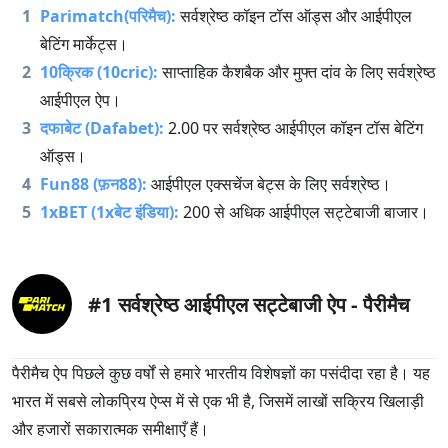
समीक्षा पढ़ें
डिजाइन और उपयोगिता
1
Parimatch(परिमैच):
सर्वश्रेष्ठ कॉइन टॉस ऑड्स और आईपीएल
4
बेटिंग मार्केट्स।
2
10क्रिक (10cric):
साप्ताहिक कैशबैक और मुफ्त दांव के लिए सर्वश्रेष्ठ
कुल मिलाकर
आईपीएल ऐप।
4
3
दफाबेट (Dafabet):
2.00 पर सर्वश्रेष्ठ आईपीएल कॉइन टॉस बेटिंग
ऑड्स।
4
Fun88 (फ़न88):
आईपीएल एक्सचेंज बेट्स के लिए सर्वश्रेष्ठ।
भुगतान की विधि
5
1xBET (1xबेट इंडिया):
200 से अधिक आईपीएल सट्टेबाजी बाजार।
Skrill
Bitcoin
Unified Payments Interface (UPI)
VISA
#1 सर्वश्रेष्ठ आईपीएल सट्टेबाजी ऐप - पैरीमैच
Mastercard
पैरीमैच ऐप पिछले कुछ वर्षों से हमारे भारतीय विशेषज्ञों का पसंदीदा रहा है। यह
भारत में सबसे लोकप्रिय ऐप्स में से एक भी है, जिसमें लाखों सक्रिय खिलाड़ी
आईपीएल पर सट्टेबाजी करें
और हजारों सकारात्मक समीक्षाएँ हैं।