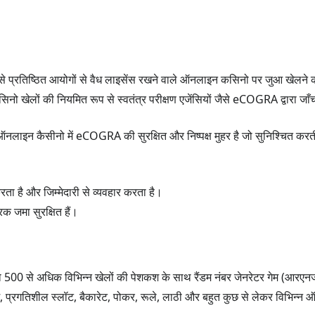
बोनस क्लेम करे
Skrill
Google Pay
Paytm
Unified Payments
समीक्षा पढ़ें
 प्रतिष्ठित आयोगों से वैध लाइसेंस रखने वाले ऑनलाइन कसिनो पर जुआ खेलने की
नो खेलों की नियमित रूप से स्वतंत्र परीक्षण एजेंसियों जैसे eCOGRA द्वारा जाँ
न कैसीनो में eCOGRA की सुरक्षित और निष्पक्ष मुहर है जो सुनिश्चित करती
बोनस क्लेम करे
समीक्षा पढ़ें
ता है और जिम्मेदारी से व्यवहार करता है।
रिक जमा सुरक्षित हैं।
नो 500 से अधिक विभिन्न खेलों की पेशकश के साथ रैंडम नंबर जेनरेटर गेम (आरएनज
 गेम, प्रगतिशील स्लॉट, बैकारेट, पोकर, रूले, लाठी और बहुत कुछ से लेकर विभिन्न