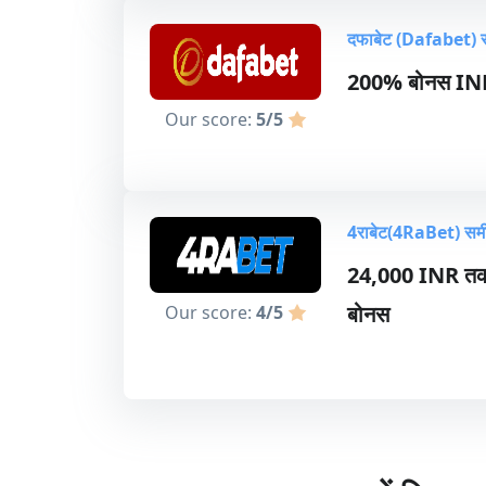
Casino offer
Unified Pay
बोनस
दफाबेट (Dafabet) सम
बोनस जानकारी
ग्राहक सहायता
न्यूनतम जमा
200% बोनस IN
ग्राहक सहायता
भुगतान की विधि
₹500
Our score:
5/5
भुगतान की विधि
समाप्ति
लाइसेंस
7 दिन
लाइसेंस
डिजाइन और उपयोगित
डिजाइन और उपयोगित
4राबेट(4RaBet) समीक
बोनस जानकारी
कुल मिलाकर
न्यूनतम जमा
24,000 INR त
कुल मिलाकर
हमारा स्कोर
₹750
बोनस
Our score:
4/5
बोनस
बोनस कोड
भुगतान की विधि
ग्राहक सहायता
INR750
भुगतान की विधि
Unified Pay
भुगतान की विधि
Unified Pay
सारांश
Bitcoin
लाइसेंस
हमारा स्कोर
चुनने के लिए कई तरह 