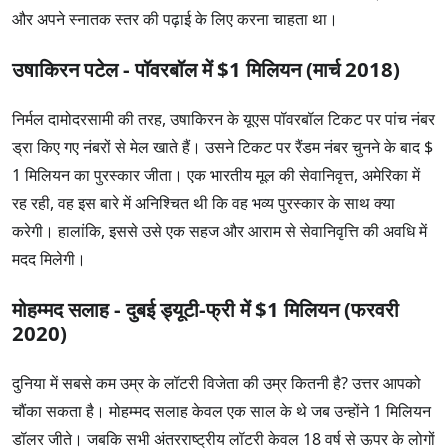
और अपने स्नातक स्तर की पढ़ाई के लिए करना चाहता था।
उषाकिरन पटेल - पॉवरबॉल में $1 मिलियन (मार्च 2018)
निर्मल दामोदरसामी की तरह, उषाकिरन के यूएस पॉवरबॉल टिकट पर पांच नंबर
ड्रा किए गए नंबरों से मेल खाते हैं। उसने टिकट पर रैंडम नंबर चुनने के बाद $
1 मिलियन का पुरस्कार जीता। एक भारतीय मूल की सेवानिवृत्त, अमेरिका में
रह रही, वह इस बारे में अनिश्चित थी कि वह भव्य पुरस्कार के साथ क्या
करेगी। हालांकि, इससे उसे एक सहज और आराम से सेवानिवृत्ति की अवधि में
मदद मिलेगी।
मोहम्मद सलाह - दुबई ड्यूटी-फ्री में $1 मिलियन (फरवरी
2020)
दुनिया में सबसे कम उम्र के लॉटरी विजेता की उम्र कितनी है? उत्तर आपको
चौंका सकता है। मोहम्मद सलाह केवल एक साल के थे जब उन्होंने 1 मिलियन
डॉलर जीते। जबकि सभी अंतरराष्ट्रीय लॉटरी केवल 18 वर्ष से ऊपर के लोगों