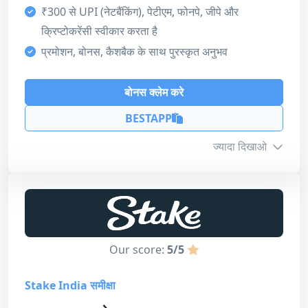
₹300 से UPI (नेटबैंकिंग), पेटीएम, फोनपे, जीपे और
क्रिप्टोकरेंसी स्वीकार करता है
प्रमोशन, बोनस, कैशबैक के साथ पुरस्कृत अनुभव
बोनस क्लेम करे
BESTAPP
ज्यादा दिखाओ
बोनस जानकारी
न्यूनतम जमा
₹300
Our score:
5/5
अधिकतम राशि
₹1,65,000
Stake India समीक्षा
टर्नऑवर
25x