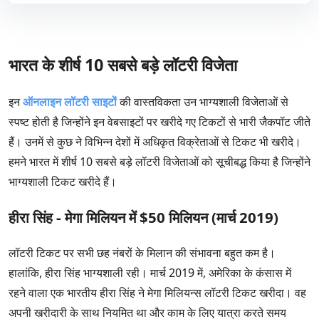
लाइसेंस
5
बोनस जानकारी
डिजाइन और उपयोगिता
बोनस क्लेम करे
भारत के शीर्ष 10 सबसे बड़े लॉटरी विजेता
न्यूनतम जमा
₹500
5
समीक्षा पढ़ें
अधिकतम राशि
₹100,000
कुल मिलाकर
इन
ऑनलाइन लॉटरी साइटों
की वास्तविकता उन भाग्यशाली विजेताओं से
4
स्पष्ट होती है जिन्होंने इन वेबसाइटों पर खरीदे गए टिकटों से भारी जैकपॉट जीते
टर्नऑवर
35x
हैं। उनमें से कुछ ने विभिन्न देशों में अधिकृत विक्रेताओं से टिकट भी खरीदे।
समाप्ति
7 दिन
हमने भारत में शीर्ष 10 सबसे बड़े लॉटरी विजेताओं को सूचीबद्ध किया है जिन्होंने
भुगतान की विधि
भाग्यशाली टिकट खरीदे हैं।
VISA
Mastercard
हीरा सिंह - मेगा मिलियन में $50 मिलियन (मार्च 2019)
हमारा स्कोर
बोनस
लॉटरी टिकट पर सभी छह नंबरों के मिलान की संभावना बहुत कम है।
4
हालांकि, हीरा सिंह भाग्यशाली रही। मार्च 2019 में, अमेरिका के कंसास में
बोनस क्लेम करे
रहने वाला एक भारतीय हीरा सिंह ने मेगा मिलियन्स लॉटरी टिकट खरीदा। वह
ग्राहक सहायता
समीक्षा पढ़ें
अपनी खरीदारी के साथ नियमित था और काम के लिए यात्रा करते समय
4