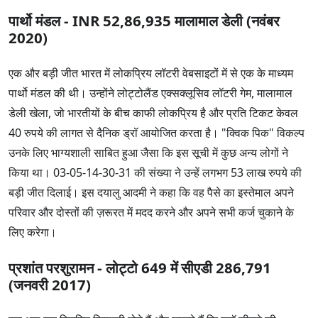
पार्थो मंडल - INR 52,86,935 मालामाल डेली (नवंबर
2020)
एक और बड़ी जीत भारत में लोकप्रिय लॉटरी वेबसाइटों में से एक के माध्यम
पार्थो मंडल की थी। उन्होंने लोट्टोलैंड एक्सक्लूसिव लॉटरी गेम, मालामाल
डेली खेला, जो भारतीयों के बीच काफी लोकप्रिय है और प्रति टिकट केवल
40 रुपये की लागत से दैनिक ड्रॉ आयोजित करता है। "क्विक पिक" विकल्प
उनके लिए भाग्यशाली साबित हुआ जैसा कि इस सूची में कुछ अन्य लोगों ने
किया था। 03-05-14-30-31 की संख्या ने उन्हें लगभग 53 लाख रुपये की
बड़ी जीत दिलाई। इस दयालु आदमी ने कहा कि वह पैसे का इस्तेमाल अपने
परिवार और दोस्तों की ज़रूरत में मदद करने और अपने सभी कर्ज चुकाने के
लिए करेगा।
प्रशांत परशुरामन - लोट्टो 649 में सीएडी 286,791
(जनवरी 2017)