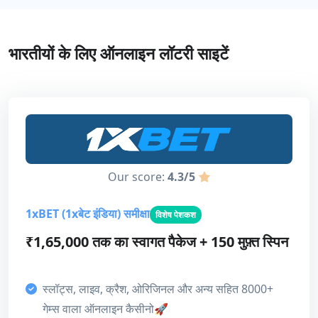
भारतीयों के लिए ऑनलाइन लॉटरी साइटें
Our score:
4.3/5
1xBET (1xबेट इंडिया) समीक्षा
विशेष पेशकश
₹1,65,000 तक का स्वागत पैकेज + 150 मुफ़्त स्पिन
स्लॉट्स, लाइव, क्रैश, ओरिजिनल और अन्य सहित 8000+
गेम्स वाला ऑनलाइन कैसीनो🚀