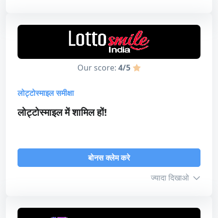
बोनस क्लेम करे
भुगतान की विधि
समीक्षा पढ़ें
4
सारांश
लाइसेंस
दलॉटर की एक गहन शोध-आधारित समीक्षा के साथ, एक लॉटरी
4
वेबसाइट जो विश्व स्तर पर और भारत में महत्वपूर्ण लोकप्रियता
Our score:
4/5
डिजाइन और उपयोगिता
हासिल करती है, की आपको वह सारी जानकारी मिल जाएगी जिसकी
4
आपको आवश्यकता है।
लोट्टोस्माइल समीक्षा
कुल मिलाकर
लोट्टोस्माइल में शामिल हों!
4
हमारा स्कोर
बोनस
बोनस क्लेम करे
भुगतान की विधि
4
ज्यादा दिखाओ
ग्राहक सहायता
Paytm
Mastercard
VISA
4
Unified Payments Interface (UPI)
भुगतान की विधि
सारांश