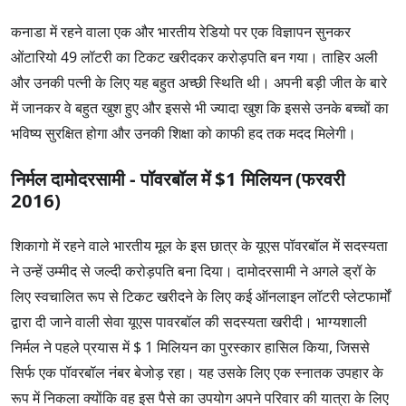
कनाडा में रहने वाला एक और भारतीय रेडियो पर एक विज्ञापन सुनकर
ओंटारियो 49 लॉटरी का टिकट खरीदकर करोड़पति बन गया। ताहिर अली
और उनकी पत्नी के लिए यह बहुत अच्छी स्थिति थी। अपनी बड़ी जीत के बारे
में जानकर वे बहुत खुश हुए और इससे भी ज्यादा खुश कि इससे उनके बच्चों का
भविष्य सुरक्षित होगा और उनकी शिक्षा को काफी हद तक मदद मिलेगी।
निर्मल दामोदरसामी - पॉवरबॉल में $1 मिलियन (फरवरी
2016)
शिकागो में रहने वाले भारतीय मूल के इस छात्र के यूएस पॉवरबॉल में सदस्यता
ने उन्हें उम्मीद से जल्दी करोड़पति बना दिया। दामोदरसामी ने अगले ड्रॉ के
लिए स्वचालित रूप से टिकट खरीदने के लिए कई ऑनलाइन लॉटरी प्लेटफार्मों
द्वारा दी जाने वाली सेवा यूएस पावरबॉल की सदस्यता खरीदी। भाग्यशाली
निर्मल ने पहले प्रयास में $ 1 मिलियन का पुरस्कार हासिल किया, जिससे
सिर्फ एक पॉवरबॉल नंबर बेजोड़ रहा। यह उसके लिए एक स्नातक उपहार के
रूप में निकला क्योंकि वह इस पैसे का उपयोग अपने परिवार की यात्रा के लिए