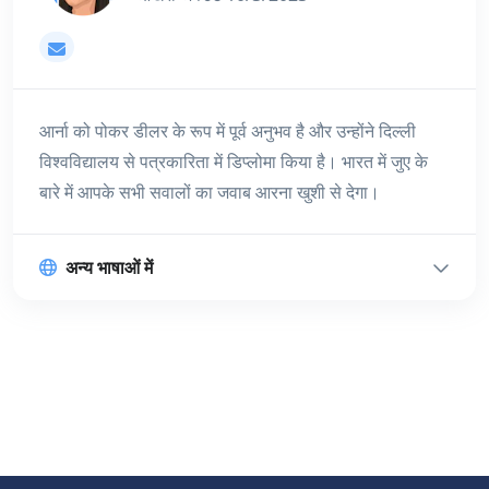
[email protected]
आर्ना को पोकर डीलर के रूप में पूर्व अनुभव है और उन्होंने दिल्ली
विश्वविद्यालय से पत्रकारिता में डिप्लोमा किया है। भारत में जुए के
बारे में आपके सभी सवालों का जवाब आरना खुशी से देगा।
अन्य भाषाओं में
https://bettingguide.com/in/online-lottery/lottery-winners-in-india/