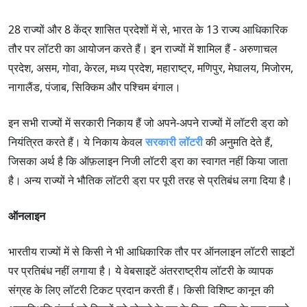
28 राज्यों और 8 केंद्र शासित प्रदेशों में से, भारत के 13 राज्य आधिकारिक
तौर पर लॉटरी का आयोजन करते हैं। इन राज्यों में शामिल हैं - अरुणाचल
प्रदेश, असम, गोवा, केरल, मध्य प्रदेश, महाराष्ट्र, मणिपुर, मेघालय, मिजोरम,
नागालैंड, पंजाब, सिक्किम और पश्चिम बंगाल।
इन सभी राज्यों में सरकारी निकाय हैं जो अपने-अपने राज्यों में लॉटरी ड्रा को
नियंत्रित करते हैं। ये निकाय केवल
सरकारी लॉटरी
की अनुमति देते हैं,
जिसका अर्थ है कि ऑफ़लाइन निजी लॉटरी ड्रा का स्वागत नहीं किया जाता
है। अन्य राज्यों ने भौतिक लॉटरी ड्रा पर पूरी तरह से प्रतिबंध लगा दिया है।
ऑनलाइन
भारतीय राज्यों में से किसी ने भी आधिकारिक तौर पर ऑनलाइन लॉटरी साइटों
पर प्रतिबंध नहीं लगाया है। ये वेबसाइटें अंतरराष्ट्रीय लॉटरी के व्यापक
संग्रह के लिए लॉटरी टिकट प्रदान करती हैं। किसी विशिष्ट कानून की