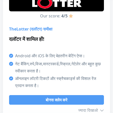
5
न्यूनतम जमा
₹100
डिजाइन और उपयोगिता
Our score:
4/5
4
अधिकतम राशि
₹1,50,000
कुल मिलाकर
TheLotter (दलॉटर) समीक्षा
टर्नऑवर
35x
5
दलॉटर में शामिल हों!
समाप्ति
1 दिन
बोनस कोड
bguidecasino
भुगतान की विधि
Android और iOS के लिए बेहतरीन बेटिंग ऐप्स।
नेट बैंकिंग,रुपे,विजा,मास्टरकार्ड,स्क्रिल,नेटेलेर और बहुत कुछ
Unified Payments Interface (UPI)
स्वीकार करता है।
हमारा स्कोर
ऑनलाइन लॉटरी टिकटों और स्क्रैचकार्ड्स की विशाल रेंज
Neteller
Google Pay
Skrill
प्रदान करता है।
बोनस
Paytm
5
बोनस क्लेम करे
ग्राहक सहायता
4
ज्यादा दिखाओ