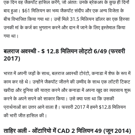
एक दिन वह जैकपॉट हासिल करेंगे, जो अंततः उनके ब्रेकअप के कुछ ही दिनों
Skrill
VISA
Mastercard
बाद हुआ। $61 मिलियन का भव्य जैकपॉट संदीप और एक अन्य विजेता के
बीच विभाजित किया गया था। उन्हें मिले 31.5 मिलियन डॉलर का एक हिस्सा
उनकी मां के कर्ज का भुगतान करने और दान में जाने के लिए इस्तेमाल किया
बोनस क्लेम करे
गया था।
समीक्षा पढ़ें
बलराज अवस्थी - $ 12.8 मिलियन लोट्टो 6/49 (फरवरी
2017)
भारत में अपनी जड़ों के साथ, बलराज अवस्थी टोरंटो, कनाडा में शेफ के रूप में
काम कर रहे थे। उन्होंने जैकपॉट जीतने की उम्मीद के साथ एक लॉटरी टिकट
खरीदा और दुनिया की यात्रा करने और कनाडा में अपना खुद का व्यवसाय शुरू
करने के अपने सपने को साकार किया। उसे क्या पता था कि उसकी
प्रार्थनाओं का उत्तर आने वाला है। फरवरी 2017 में हमने $12.8 मिलियन
की भारी जीत हासिल की।
ताहिर अली - ओंटारियो में CAD 2 मिलियन 49 (जून 2014)