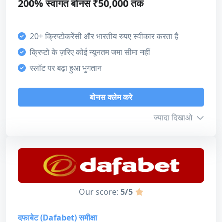
200% स्वागत बोनस ₹50,000 तक
समाप्ति
7 दिन
बोनस कोड
BESTAPP
20+ क्रिप्टोकरेंसी और भारतीय रुपए स्वीकार करता है
क्रिप्टो के ज़रिए कोई न्यूनतम जमा सीमा नहीं
स्लॉट पर बढ़ा हुआ भुगतान
हमारा स्कोर
बोनस
बोनस क्लेम करे
5
ज्यादा दिखाओ
Sports betting offer
5
बोनस जानकारी
Casino offer
5
न्यूनतम जमा
₹500
ग्राहक सहायता
Our score:
5/5
अधिकतम राशि
₹50,000
3
दफाबेट (Dafabet) समीक्षा