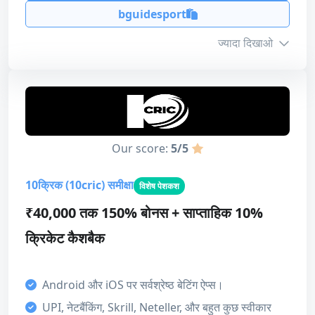
bguidesport
ज्यादा दिखाओ
बोनस जानकारी
न्यूनतम जमा
₹200
Our score:
5/5
अधिकतम राशि
₹30,000
10क्रिक (10cric) समीक्षा
विशेष पेशकश
टर्नऑवर
16x
₹40,000 तक 150% बोनस + साप्ताहिक 10%
समाप्ति
7 दिन
क्रिकेट कैशबैक
बोनस कोड
bguidesport
Android और iOS पर सर्वश्रेष्ठ बेटिंग ऐप्स।
UPI, नेटबैंकिंग, Skrill, Neteller, और बहुत कुछ स्वीकार