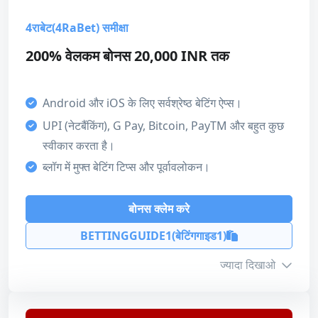
अधिकतम राशि
₹2,000
कुल मिलाकर
4
4राबेट(4RaBet) समीक्षा
टर्नऑवर
25x
200% वेलकम बोनस 20,000 INR तक
समाप्ति
30 Days
भुगतान की विधि
Android और iOS के लिए सर्वश्रेष्ठ बेटिंग ऐप्स।
Skrill
Bitcoin
UPI (नेटबैंकिंग), G Pay, Bitcoin, PayTM और बहुत कुछ
हमारा स्कोर
स्वीकार करता है।
Unified Payments Interface (UPI)
VISA
बोनस
ब्लॉग में मुफ्त बेटिंग टिप्स और पूर्वावलोकन।
5
Mastercard
ग्राहक सहायता
बोनस क्लेम करे
5
BETTINGGUIDE1(बेटिंगगाइड1)
बोनस क्लेम करे
भुगतान की विधि
ज्यादा दिखाओ
5
समीक्षा पढ़ें
लाइसेंस
4