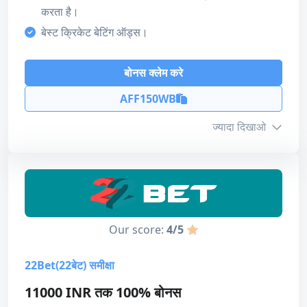
हमारा स्कोर
करता है।
बोनस
बेस्ट क्रिकेट बेटिंग ऑड्स।
5
बोनस क्लेम करे
ग्राहक सहायता
4
AFF150WB
भुगतान की विधि
ज्यादा दिखाओ
4
लाइसेंस
बोनस जानकारी
4
डिजाइन और उपयोगिता
न्यूनतम जमा
₹250
4
Our score:
4/5
अधिकतम राशि
₹40,000
कुल मिलाकर
22Bet(22बेट) समीक्षा
4
टर्नऑवर
20x
11000 INR तक 100% बोनस
समाप्ति
15 Days