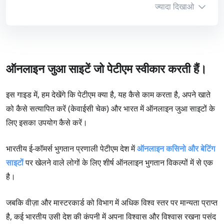
4
ज्यादा दिखाओ
समीक्षा पढ़ें
कुल मिलाकर
4
बोनस जानकारी
ऑनलाइन जुआ साइटें जो पेटीएम स्वीकार करती हैं।
न्यूनतम जमा
₹1,000
भुगतान की विधि
अधिकतम राशि
₹20,000
इस गाइड में, हम देखेंगे कि पेटीएम क्या है, यह कैसे काम करता है, अपने खाते
Bitcoin
Skrill
Google Pay
को कैसे सत्यापित करें (केवाईसी चेक) और भारत में ऑनलाइन जुआ साइटों के
टर्नऑवर
15x
लिए इसका उपयोग कैसे करें।
Paytm
बोनस कोड
DSFDB200INR
भारतीय ई-कॉमर्स भुगतान प्रणाली पेटीएम देश में
ऑनलाइन कसिनो
और बेटिंग
Unified Payments Interface (UPI)
साइटों
पर खेलने वाले लोगों के लिए शीर्ष ऑनलाइन भुगतान विकल्पों में से एक
PhonePe
Neteller
है।
हमारा स्कोर
बोनस
जबकि वीज़ा और मास्टरकार्ड को विभाग में अधिक विश्व स्तर पर मान्यता प्राप्त
5
है, कई भारतीय उसी देश की कंपनी में अपना विश्वास और विश्वास रखना पसंद
बोनस क्लेम करे