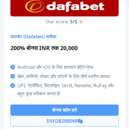
बोनस जानकारी
डिजाइन और उपयोगिता
बोनस कोड
BETTINGGUIDE1(बेटिंगगाइड1)
5
Our score:
5/5
कुल मिलाकर
5
दफाबेट (Dafabet) समीक्षा
हमारा स्कोर
200% बोनस INR तक 20,000
बोनस
5
भुगतान की विधि
Android और iOS के लिए शानदार बेटिंग ऐप्स
ग्राहक सहायता
Unified Payments Interface (UPI)
खेल, कसिनो, पोकर और लॉटरी के लिए शीर्ष स्तरीय उत्पाद
4
UPI, नेटबैंकिंग, बिटकॉइन, Skrill, Neteller, RuPay और
भुगतान की विधि
Google Pay
Mastercard
VISA
बहुत कुछ स्वीकार करता है!
5
Bitcoin
लाइसेंस
बोनस क्लेम करे
4
DSFDB200INR
डिजाइन और उपयोगिता
बोनस क्लेम करे