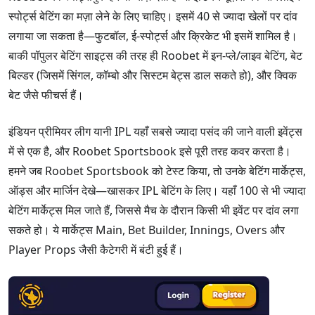
स्पोर्ट्स बेटिंग का मज़ा लेने के लिए चाहिए। इसमें 40 से ज्यादा खेलों पर दांव
लगाया जा सकता है—फुटबॉल, ई-स्पोर्ट्स और क्रिकेट भी इसमें शामिल है।
बाकी पॉपुलर बेटिंग साइट्स की तरह ही Roobet में इन-प्ले/लाइव बेटिंग, बेट
बिल्डर (जिसमें सिंगल, कॉम्बो और सिस्टम बेट्स डाल सकते हो), और क्विक
बेट जैसे फीचर्स हैं।
इंडियन प्रीमियर लीग यानी IPL यहाँ सबसे ज्यादा पसंद की जाने वाली इवेंट्स
में से एक है, और Roobet Sportsbook इसे पूरी तरह कवर करता है।
हमने जब Roobet Sportsbook को टेस्ट किया, तो उनके बेटिंग मार्केट्स,
ऑड्स और मार्जिन देखे—खासकर IPL बेटिंग के लिए। यहाँ 100 से भी ज्यादा
बेटिंग मार्केट्स मिल जाते हैं, जिससे मैच के दौरान किसी भी इवेंट पर दांव लगा
सकते हो। ये मार्केट्स Main, Bet Builder, Innings, Overs और
Player Props जैसी कैटेगरी में बंटी हुई हैं।