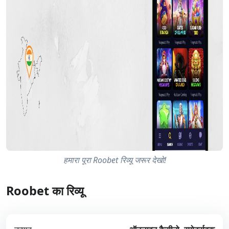
हमारा पूरा Roobet रिव्यू जरूर देखो!
Roobet का रिव्यू