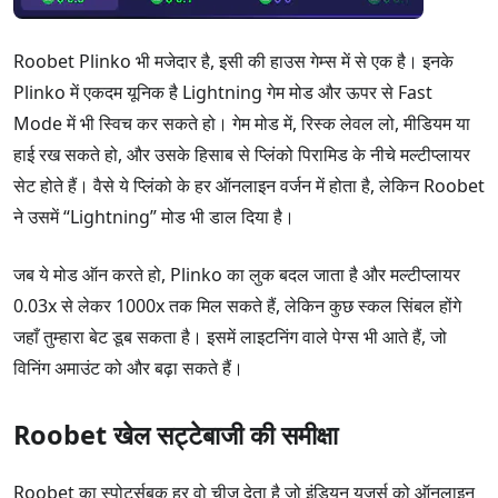
Roobet Plinko भी मजेदार है, इसी की हाउस गेम्स में से एक है। इनके
Plinko में एकदम यूनिक है Lightning गेम मोड और ऊपर से Fast
Mode में भी स्विच कर सकते हो। गेम मोड में, रिस्क लेवल लो, मीडियम या
हाई रख सकते हो, और उसके हिसाब से प्लिंको पिरामिड के नीचे मल्टीप्लायर
सेट होते हैं। वैसे ये प्लिंको के हर ऑनलाइन वर्जन में होता है, लेकिन Roobet
ने उसमें “Lightning” मोड भी डाल दिया है।
जब ये मोड ऑन करते हो, Plinko का लुक बदल जाता है और मल्टीप्लायर
0.03x से लेकर 1000x तक मिल सकते हैं, लेकिन कुछ स्कल सिंबल होंगे
जहाँ तुम्हारा बेट डूब सकता है। इसमें लाइटनिंग वाले पेग्स भी आते हैं, जो
विनिंग अमाउंट को और बढ़ा सकते हैं।
Roobet खेल सट्टेबाजी की समीक्षा
Roobet का स्पोर्ट्सबुक हर वो चीज़ देता है जो इंडियन यूज़र्स को ऑनलाइन