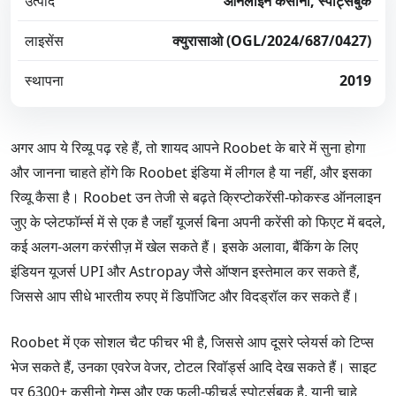
उत्पाद
ऑनलाइन कैसीनो, स्पोर्ट्सबुक
लाइसेंस
क्युरासाओ (OGL/2024/687/0427)
स्थापना
2019
अगर आप ये रिव्यू पढ़ रहे हैं, तो शायद आपने Roobet के बारे में सुना होगा
और जानना चाहते होंगे कि Roobet इंडिया में लीगल है या नहीं, और इसका
रिव्यू कैसा है। Roobet उन तेजी से बढ़ते क्रिप्टोकरेंसी-फोकस्ड ऑनलाइन
जुए के प्लेटफॉर्म्स में से एक है जहाँ यूजर्स बिना अपनी करेंसी को फिएट में बदले,
कई अलग-अलग करंसीज़ में खेल सकते हैं। इसके अलावा, बैंकिंग के लिए
इंडियन यूजर्स UPI और Astropay जैसे ऑप्शन इस्तेमाल कर सकते हैं,
जिससे आप सीधे भारतीय रुपए में डिपॉजिट और विदड्रॉल कर सकते हैं।
Roobet में एक सोशल चैट फीचर भी है, जिससे आप दूसरे प्लेयर्स को टिप्स
भेज सकते हैं, उनका एवरेज वेजर, टोटल रिवॉर्ड्स आदि देख सकते हैं। साइट
पर 6300+ कसीनो गेम्स और एक फुली-फीचर्ड स्पोर्ट्सबुक है, यानी चाहे