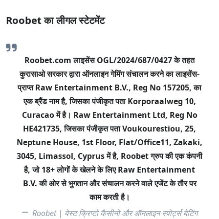
Roobet का लीगल स्टेटमेंट
Roobet.com लाइसेंस OGL/2024/687/0427 के तहत
कुरासाओ सरकार द्वारा ऑनलाइन गेमिंग संचालन करने का लाइसेंस-
प्राप्त Raw Entertainment B.V., Reg No 157205, का
एक ब्रैंड नाम है, जिसका पंजीकृत पता Korporaalweg 10,
Curacao में है। Raw Entertainment Ltd, Reg No
HE421735, जिसका पंजीकृत पता Voukourestiou, 25,
Neptune House, 1st Floor, Flat/Office11, Zakaki,
3045, Limassol, Cyprus में है, Roobet ग्रुप की एक कंपनी
है, जो 18+ लोगों के खेलने के लिए Raw Entertainment
B.V. की ओर से भुगतान और संचालन करने वाले एजेंट के तौर पर
काम करती है।
Roobet | बेस्ट क्रिप्टो कैसीनो और ऑनलाइन स्पोर्ट्स बेटिंग