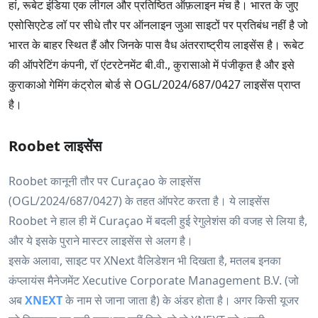
हां, रूबेट इंडिया एक लीगल और प्रतिष्ठित ऑफ़लाइन मंच है। भारत के जुए
पर शुरुआत करें Roobet India
एसोसिएटेड लॉ पर सीधे तौर पर ऑनलाइन जुआ साइटों पर प्रतिबंध नहीं है जो
हमारे स्कोर - Roobet India
भारत के बाहर स्थित हैं और जिनके पास वैध अंतरराष्ट्रीय लाइसेंस है। रूबेट
की ऑपरेटिंग कंपनी, रॉ एंटरटेनमेंट बी.वी., कुरासाओ में पंजीकृत है और इसे
FAQs
कुराकाओ गेमिंग कंट्रोल बोर्ड से OGL/2024/687/0427 लाइसेंस प्राप्त
है।
Roobet लाइसेंस
Roobet कानूनी तौर पर Curaçao के लाइसेंस
(OGL/2024/687/0427) के तहत ऑपरेट करता है। ये लाइसेंस
Roobet ने हाल ही में Curaçao में बदली हुई रेगुलेशंस की वजह से लिया है,
और ये इसके पुराने मास्टर लाइसेंस से अलग है।
इसके अलावा, साइट पर XNext वैलिडेशन भी दिखता है, मतलब इनका
कंप्लायंस मैनेजमेंट Xecutive Corporate Management B.V. (जो
अब
XNEXT
के नाम से जाना जाता है) के अंडर होता है। अगर किसी यूजर