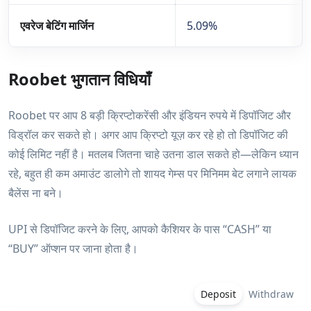
एवरेज बेटिंग मार्जिन
5.09%
Roobet भुगतान विधियाँ
Roobet पर आप 8 बड़ी क्रिप्टोकरेंसी और इंडियन रुपये में डिपॉजिट और
विड्रॉल कर सकते हो। अगर आप क्रिप्टो यूज़ कर रहे हो तो डिपॉजिट की
कोई लिमिट नहीं है। मतलब जितना चाहे उतना डाल सकते हो—लेकिन ध्यान
रहे, बहुत ही कम अमाउंट डालोगे तो शायद गेम्स पर मिनिमम बेट लगाने लायक
बैलेंस ना बने।
UPI से डिपॉजिट करने के लिए, आपको कैशियर के पास “CASH” या
“BUY” ऑप्शन पर जाना होता है।
Deposit
Withdraw