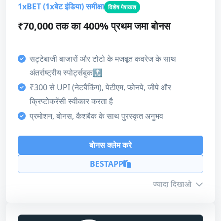
1xBET (1xबेट इंडिया) समीक्षा
विशेष पेशकश
₹70,000 तक का 400% प्रथम जमा बोनस
सट्टेबाजी बाजारों और टोटो के मजबूत कवरेज के साथ
अंतर्राष्ट्रीय स्पोर्ट्सबुक🔝
₹300 से UPI (नेटबैंकिंग), पेटीएम, फोनपे, जीपे और
क्रिप्टोकरेंसी स्वीकार करता है
प्रमोशन, बोनस, कैशबैक के साथ पुरस्कृत अनुभव
बोनस क्लेम करे
BESTAPP
ज्यादा दिखाओ