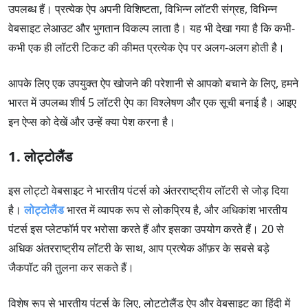
उपलब्ध हैं। प्रत्येक ऐप अपनी विशिष्टता, विभिन्न लॉटरी संग्रह, विभिन्न
वेबसाइट लेआउट और भुगतान विकल्प लाता है। यह भी देखा गया है कि कभी-
कभी एक ही लॉटरी टिकट की कीमत प्रत्येक ऐप पर अलग-अलग होती है।
आपके लिए एक उपयुक्त ऐप खोजने की परेशानी से आपको बचाने के लिए, हमने
भारत में उपलब्ध शीर्ष 5 लॉटरी ऐप का विश्लेषण और एक सूची बनाई है। आइए
इन ऐप्स को देखें और उन्हें क्या पेश करना है।
1. लोट्टोलैंड
इस लोट्टो वेबसाइट ने भारतीय पंटर्स को अंतरराष्ट्रीय लॉटरी से जोड़ दिया
है।
लोट्टोलैंड
भारत में व्यापक रूप से लोकप्रिय है, और अधिकांश भारतीय
पंटर्स इस प्लेटफॉर्म पर भरोसा करते हैं और इसका उपयोग करते हैं। 20 से
अधिक अंतरराष्ट्रीय लॉटरी के साथ, आप प्रत्येक ऑफ़र के सबसे बड़े
जैकपॉट की तुलना कर सकते हैं।
विशेष रूप से भारतीय पंटर्स के लिए, लोट्टोलैंड ऐप और वेबसाइट का हिंदी में