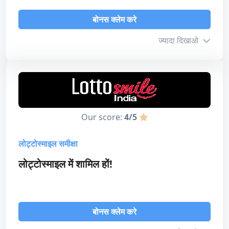
बोनस कोड
bguidesport
Unified Payments Interface (UPI)
बोनस क्लेम करे
ज्यादा दिखाओ
Neteller
Google Pay
Skrill
हमारा स्कोर
Paytm
बोनस
सारांश
5
दलॉटर की एक गहन शोध-आधारित समीक्षा के साथ, एक लॉटरी
ग्राहक सहायता
बोनस क्लेम करे
वेबसाइट जो विश्व स्तर पर और भारत में महत्वपूर्ण लोकप्रियता
4
Our score:
4/5
हासिल करती है, की आपको वह सारी जानकारी मिल जाएगी जिसकी
समीक्षा पढ़ें
भुगतान की विधि
आपको आवश्यकता है।
लोट्टोस्माइल समीक्षा
4
लोट्टोस्माइल में शामिल हों!
लाइसेंस
4
हमारा स्कोर
डिजाइन और उपयोगिता
बोनस
बोनस क्लेम करे
4
4