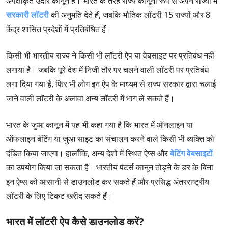
अपेक्षाकृत उदार कानून हैं। भारत के तेरह राज्य कानूनी रूप से अपने राज्यों में
सरकारी लॉटरी
की अनुमति देते हैं, जबकि भौतिक लॉटरी 15 राज्यों और 8
केंद्र शासित प्रदेशों में प्रतिबंधित हैं।
किसी भी भारतीय राज्य ने किसी भी लॉटरी ऐप या वेबसाइट पर प्रतिबंध नहीं
लगाया है। जबकि पूरे देश में निजी तौर पर चलने वाली लॉटरी पर प्रतिबंध
लगा दिया गया है, फिर भी लोग इन ऐप के माध्यम से राज्य सरकार द्वारा चलाई
जाने वाली लॉटरी के अलावा अन्य लॉटरी में भाग ले सकते हैं।
भारत के जुआ कानून में यह भी कहा गया है कि भारत में ऑनलाइन या
ऑफलाइन बेटिंग या जुआ साइट का संचालन करने वाले किसी भी व्यक्ति को
दंडित किया जाएगा। हालाँकि, अन्य देशों में स्थित ऐप्स और
बेटिंग वेबसाइटों
का उपयोग किया जा सकता है। भारतीय पंटर्स कानून तोड़ने के डर के बिना
इन ऐप्स को आसानी से डाउनलोड कर सकते हैं और प्रसिद्ध अंतरराष्ट्रीय
लॉटरी के लिए टिकट खरीद सकते हैं।
भारत में लॉटरी ऐप कैसे डाउनलोड करें?