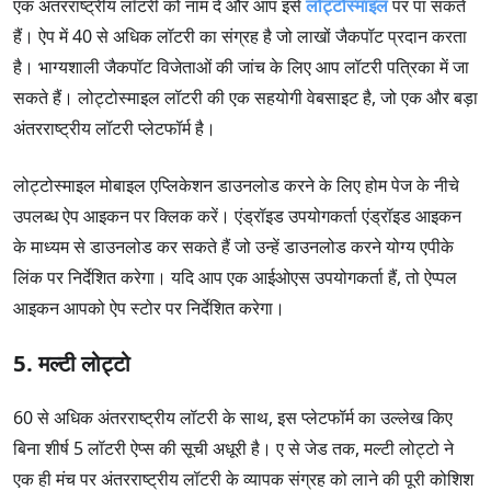
एक अंतरराष्ट्रीय लॉटरी को नाम दें और आप इसे
लोट्टोस्माइल
पर पा सकते
हैं। ऐप में 40 से अधिक लॉटरी का संग्रह है जो लाखों जैकपॉट प्रदान करता
है। भाग्यशाली जैकपॉट विजेताओं की जांच के लिए आप लॉटरी पत्रिका में जा
सकते हैं। लोट्टोस्माइल लॉटरी की एक सहयोगी वेबसाइट है, जो एक और बड़ा
अंतरराष्ट्रीय लॉटरी प्लेटफॉर्म है।
लोट्टोस्माइल मोबाइल एप्लिकेशन डाउनलोड करने के लिए होम पेज के नीचे
उपलब्ध ऐप आइकन पर क्लिक करें। एंड्रॉइड उपयोगकर्ता एंड्रॉइड आइकन
के माध्यम से डाउनलोड कर सकते हैं जो उन्हें डाउनलोड करने योग्य एपीके
लिंक पर निर्देशित करेगा। यदि आप एक आईओएस उपयोगकर्ता हैं, तो ऐप्पल
आइकन आपको ऐप स्टोर पर निर्देशित करेगा।
5. मल्टी लोट्टो
60 से अधिक अंतरराष्ट्रीय लॉटरी के साथ, इस प्लेटफॉर्म का उल्लेख किए
बिना शीर्ष 5 लॉटरी ऐप्स की सूची अधूरी है। ए से जेड तक, मल्टी लोट्टो ने
एक ही मंच पर अंतरराष्ट्रीय लॉटरी के व्यापक संग्रह को लाने की पूरी कोशिश