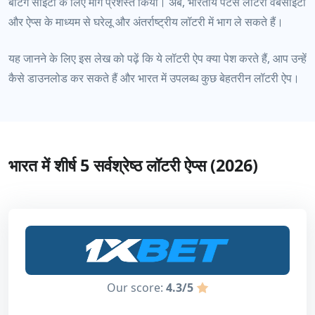
बेटिंग साइटों के लिए मार्ग प्रशस्त किया। अब, भारतीय पंटर्स लॉटरी वेबसाइटों
और ऐप्स के माध्यम से घरेलू और अंतर्राष्ट्रीय लॉटरी में भाग ले सकते हैं।
यह जानने के लिए इस लेख को पढ़ें कि ये लॉटरी ऐप क्या पेश करते हैं, आप उन्हें
कैसे डाउनलोड कर सकते हैं और भारत में उपलब्ध कुछ बेहतरीन लॉटरी ऐप।
भारत में शीर्ष 5 सर्वश्रेष्ठ लॉटरी ऐप्स (2026)
Our score:
4.3/5