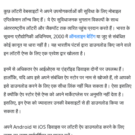
कुछ लॉटरी वेबसाइटों ने अपने उपयोगकर्ताओं की सुविधा के लिए मोबाइल
एप्लिकेशन लॉन्च किए हैं। ये ऐप सुविधाजनक भुगतान विकल्पों के साथ
अंतरराष्ट्रीय लॉटरी और जैकपॉट तक त्वरित पहुंच प्रदान करते हैं। भारत के
सूचना प्रौद्योगिकी अधिनियम, 2000 में
ऑनलाइन बेटिंग
या जुए से संबंधित
कोई कानून या धारा नहीं है। यह भारतीय पंटर्स द्वारा डाउनलोड किए जाने वाले
इन लॉटरी ऐप्स के लिए एक प्रवेश द्वार खोलता है।
इनमें से अधिकतर ऐप आईओएस या एंड्रॉइड डिवाइस दोनों पर उपलब्ध हैं।
हालाँकि, यदि आप इसे अपने संबंधित ऐप स्टोर पर नाम से खोजते हैं, तो आपको
इसे डाउनलोड करने के लिए एक सीधा लिंक नहीं मिल सकता है। ऐसा इसलिए
है क्योंकि ऐप स्टोर ऐसे ऐप्स को अपने मार्केटप्लेस पर अनुमति नहीं देता है।
इसलिए, इन ऐप्स को ज्यादातर उनकी वेबसाइटों से ही डाउनलोड किया जा
सकता है।
अपने Android या iOS डिवाइस पर लॉटरी ऐप डाउनलोड करने के लिए