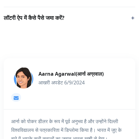
नहीं लगाया है, कुछ ने कानूनी रूप से ऑनलाइन लॉटरी की अनुमति दी है। ये
राज्य हैं- अरुणाचल प्रदेश, गोवा, महाराष्ट्र, सिक्किम और पश्चिम बंगाल।
आप "मैनेज अकाउंट" में उपलब्ध "विदड्रॉ" विकल्प के माध्यम से लॉटरी ऐप से
लॉटरी ऐप में कैसे पैसे जमा करें?
निकासी कर सकते हैं। वहां आपको उपलब्ध शेष राशि और विकल्प दिखाई देंगे
जिनके माध्यम से आप निकासी कर सकते हैं। राशि दर्ज करें और निकासी की
लॉटरी ऐप पर फंड जमा करना तेज और आसान है। अपने खाते में जाएं और
प्रक्रिया के लिए अपना खाता सत्यापित करें। भुगतान के तरीके के आधार पर,
"जमा" पर क्लिक करें। वह राशि दर्ज करें जिसे आप जमा करना चाहते हैं और
धनराशि आपके खाते में 2 से 5 दिनों में दिखाई देगी।
उपलब्ध विकल्पों में से भुगतान का तरीका चुनें। भुगतान की पुष्टि करें और
धनराशि तुरंत आपके लॉटरी ऐप में जुड़ जाएगी।
Aarna Agarwal(आर्ना अग्रवाल)
आखरी अपडेट 6/9/2024
[email protected]
आर्ना को पोकर डीलर के रूप में पूर्व अनुभव है और उन्होंने दिल्ली
विश्वविद्यालय से पत्रकारिता में डिप्लोमा किया है। भारत में जुए के
बारे में आपके सभी सवालों का जवाब आरना खुशी से देगा।