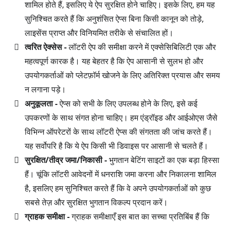
शामिल होते हैं, इसलिए ये ऐप सुरक्षित होने चाहिए। इसके लिए, हम यह
सुनिश्चित करते हैं कि अनुशंसित ऐप्स बिना किसी कानून को तोड़े,
लाइसेंस प्राप्त और विनियमित तरीके से संचालित हों।
त्वरित ऐक्सेस -
लॉटरी ऐप की समीक्षा करने में एक्सेसिबिलिटी एक और
महत्वपूर्ण कारक है। यह बेहतर है कि ऐप आसानी से सुलभ हो और
उपयोगकर्ताओं को प्लेटफ़ॉर्म खोजने के लिए अतिरिक्त प्रयास और समय
न लगाना पड़े।
अनुकूलता -
ऐप्स को सभी के लिए उपलब्ध होने के लिए, इसे कई
उपकरणों के साथ संगत होना चाहिए। हम एंड्रॉइड और आईओएस जैसे
विभिन्न ऑपरेटरों के साथ लॉटरी ऐप्स की संगतता की जांच करते हैं।
यह सर्वोपरि है कि ये ऐप किसी भी डिवाइस पर आसानी से चलते हैं।
सुरक्षित/तीव्र
जमा/निकासी -
भुगतान बेटिंग साइटों का एक बड़ा हिस्सा
हैं। चूंकि लॉटरी आवेदनों में धनराशि जमा करना और निकालना शामिल
है, इसलिए हम सुनिश्चित करते हैं कि वे अपने उपयोगकर्ताओं को कुछ
सबसे तेज़ और सुरक्षित भुगतान विकल्प प्रदान करें।
ग्राहक समीक्षा -
ग्राहक समीक्षाएँ इस बात का सच्चा प्रतिबिंब हैं कि