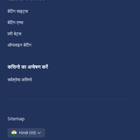
बेटिंग साइट्स
बेटिंग एप्प्स
फ़्री बेट्स
ऑनलाइन बेटिंग
कसिनो का अन्वेषण करें
सर्वश्रेष्ठ कसिनो
Sitemap
Hindi
(HI)