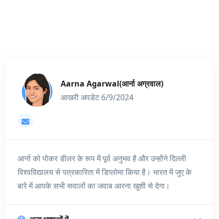
अच्छी लॉटरी वेबसाइटों में से एक है। वेबसाइट का हिंदी में अनुवाद भी किया जा
सकता है और भारतीय पंटर्स के बीच प्रसिद्ध लॉटरी प्रदान करता है।
यदि आप अधिक भुगतान की तलाश में हैं तो मेगामिलियंस आपके लिए सबसे
अच्छी अंतरराष्ट्रीय लॉटरी है। स्थानीय राज्य लॉटरी में, न्यू बंपर ड्रा बेहतर
पुरस्कार प्रदान करता है। हालांकि, रथयात्रा बंपर ड्रा सबसे लोकप्रिय
वार्षिक ड्रॉ पाया जाता है जो रथ यात्रा उत्सव के बड़े उत्साह के साथ आता
है।
Aarna Agarwal(आर्ना अग्रवाल)
आखरी अपडेट 6/9/2024
[email protected]
आर्ना को पोकर डीलर के रूप में पूर्व अनुभव है और उन्होंने दिल्ली
विश्वविद्यालय से पत्रकारिता में डिप्लोमा किया है। भारत में जुए के
बारे में आपके सभी सवालों का जवाब आरना खुशी से देगा।