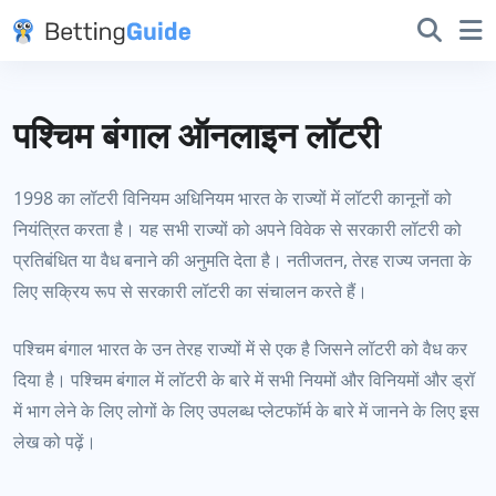
पश्चिम बंगाल ऑनलाइन लॉटरी
1998 का लॉटरी विनियम अधिनियम भारत के राज्यों में लॉटरी कानूनों को
नियंत्रित करता है। यह सभी राज्यों को अपने विवेक से सरकारी लॉटरी को
प्रतिबंधित या वैध बनाने की अनुमति देता है। नतीजतन, तेरह राज्य जनता के
लिए सक्रिय रूप से सरकारी लॉटरी का संचालन करते हैं।
पश्चिम बंगाल भारत के उन तेरह राज्यों में से एक है जिसने लॉटरी को वैध कर
दिया है। पश्चिम बंगाल में लॉटरी के बारे में सभी नियमों और विनियमों और ड्रॉ
में भाग लेने के लिए लोगों के लिए उपलब्ध प्लेटफॉर्म के बारे में जानने के लिए इस
लेख को पढ़ें।