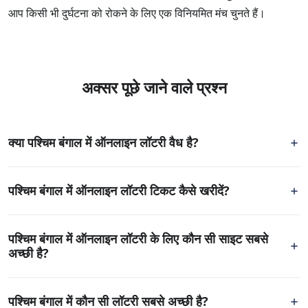
आप किसी भी दुर्घटना को रोकने के लिए एक विनियमित मंच चुनते हैं।
अक्सर पूछे जाने वाले प्रश्न
क्या पश्चिम बंगाल में ऑनलाइन लॉटरी वैध है?
पश्चिम बंगाल में जुआ कानूनों में ऑनलाइन लॉटरी वेबसाइटों पर प्रतिबंध लगाने
पश्चिम बंगाल में ऑनलाइन लॉटरी टिकट कैसे खरीदें?
वाला कोई कानून नहीं है। इसलिए, यह राज्य में न तो प्रतिबंधित है और न ही
कानूनी।
ऑनलाइन लॉटरी टिकट लोट्टो वेबसाइटों के माध्यम से खरीदे जा सकते हैं जो
पश्चिम बंगाल में ऑनलाइन लॉटरी के लिए कौन सी साइट सबसे
देश के बाहर स्थित हैं और अंतरराष्ट्रीय लॉटरी प्रदान करते हैं। इनमें से कुछ
अच्छी है?
वेबसाइटें हैं - दलॉटर, लोट्टोलैंड, जैकपॉट डॉट कॉम, प्लेहयुजलॉटोस और
लोट्टो247।
लोट्टोलैंड पश्चिम बंगाल या भारत के किसी अन्य राज्य के लोगों के लिए सबसे
पश्चिम बंगाल में कौन सी लॉटरी सबसे अच्छी है?