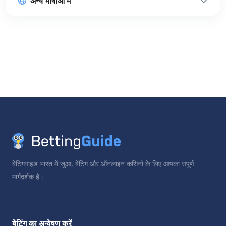
अन्य भाषाओं में
https://bettingguide.com/in/online-lottery/west-bengal/
बेटिंगगाइड भारत में जुआ, बेटिंग और ऑनलाइन कसिनो के लिए आपका संपूर्ण
मार्गदर्शक है।
बेटिंग का अन्वेषण करें