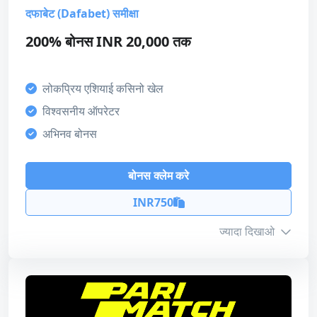
दफाबेट (Dafabet) समीक्षा
टर्नऑवर
40x (जमा + बोनस)
भुगतान की विधि
200% बोनस INR 20,000 तक
5
लाइसेंस
हमारा स्कोर
4
लोकप्रिय एशियाई कसिनो खेल
बोनस
विश्वसनीय ऑपरेटर
डिजाइन और उपयोगिता
4
3
अभिनव बोनस
ग्राहक सहायता
कुल मिलाकर
बोनस क्लेम करे
4
4.3
भुगतान की विधि
INR750
4
बोनस क्लेम करे
ज्यादा दिखाओ
लाइसेंस
समीक्षा पढ़ें
5
बोनस जानकारी
डिजाइन और उपयोगिता
4